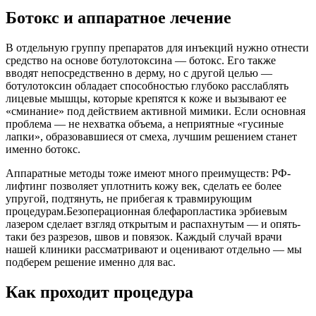
Ботокс и аппаратное лечение
В отдельную группу препаратов для инъекций нужно отнести
средство на основе ботулотоксина — ботокс. Его также
вводят непосредственно в дерму, но с другой целью —
ботулотоксин обладает способностью глубоко расслаблять
лицевые мышцы, которые крепятся к коже и вызывают ее
«сминание» под действием активной мимики. Если основная
проблема — не нехватка объема, а неприятные «гусиные
лапки», образовавшиеся от смеха, лучшим решением станет
именно ботокс.
Аппаратные методы тоже имеют много преимуществ: РФ-
лифтинг позволяет уплотнить кожу век, сделать ее более
упругой, подтянуть, не прибегая к травмирующим
процедурам.Безоперационная блефаропластика эрбиевым
лазером сделает взгляд открытым и распахнутым — и опять-
таки без разрезов, швов и повязок. Каждый случай врачи
нашей клиники рассматривают и оценивают отдельно — мы
подберем решение именно для вас.
Как проходит процедура