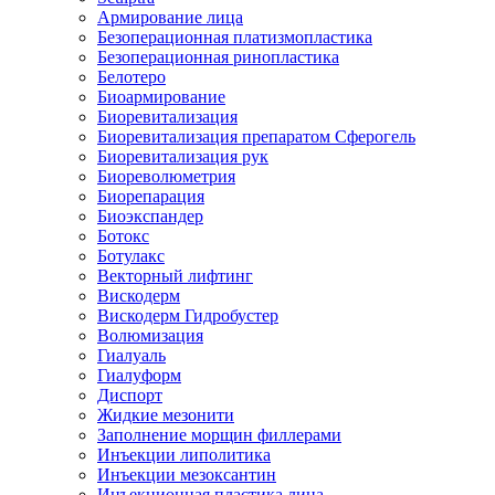
Армирование лица
Безоперационная платизмопластика
Безоперационная ринопластика
Белотеро
Биоармирование
Биоревитализация
Биоревитализация препаратом Сферогель
Биоревитализация рук
Биореволюметрия
Биорепарация
Биоэкспандер
Ботокс
Ботулакс
Векторный лифтинг
Вискодерм
Вискодерм Гидробустер
Волюмизация
Гиалуаль
Гиалуформ
Диспорт
Жидкие мезонити
Заполнение морщин филлерами
Инъекции липолитика
Инъекции мезоксантин
Инъекционная пластика лица