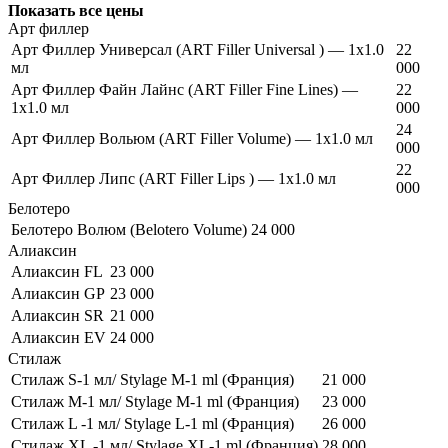
Показать все цены
Арт филлер
Арт Филлер Универсал (ART Filler Universal ) — 1х1.0
22
мл
000
Арт Филлер Файн Лайнс (ART Filler Fine Lines) —
22
1х1.0 мл
000
24
Арт Филлер Вольюм (ART Filler Volume) — 1х1.0 мл
000
22
Арт Филлер Липс (ART Filler Lips ) — 1х1.0 мл
000
Белотеро
Белотеро Волюм (Belotero Volume)
24 000
Алиаксин
Алиаксин FL
23 000
Алиаксин GP
23 000
Алиаксин SR
21 000
Алиаксин EV
24 000
Стилаж
Стилаж S-1 мл/ Stylage M-1 ml (Франция)
21 000
Стилаж M-1 мл/ Stylage M-1 ml (Франция)
23 000
Стилаж L -1 мл/ Stylage L-1 ml (Франция)
26 000
Стилаж XL -1 мл/ Stylage XL-1 ml (Франция)
28 000