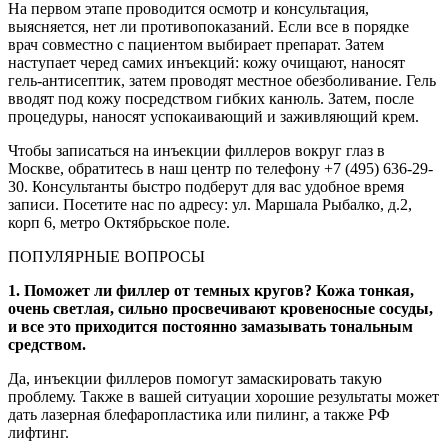
На первом этапе проводится осмотр и консультация,
выясняется, нет ли противопоказаний. Если все в порядке
врач совместно с пациентом выбирает препарат. Затем
наступает черед самих инъекций: кожу очищают, наносят
гель-антисептик, затем проводят местное обезболивание. Гель
вводят под кожу посредством гибких канюль. Затем, после
процедуры, наносят успокаивающий и заживляющий крем.
Чтобы записаться на инъекции филлеров вокруг глаз в
Москве, обратитесь в наш центр по телефону +7 (495) 636-29-
30. Консультанты быстро подберут для вас удобное время
записи. Посетите нас по адресу: ул. Маршала Рыбалко, д.2,
корп 6, метро Октябрьское поле.
ПОПУЛЯРНЫЕ ВОПРОСЫ
1. Поможет ли филлер от темных кругов? Кожа тонкая,
очень светлая, сильно просвечивают кровеносные сосуды,
и все это приходится постоянно замазывать тональным
средством.
Да, инъекции филлеров помогут замаскировать такую
проблему. Также в вашей ситуации хорошие результаты может
дать лазерная блефаропластика или пилинг, а также РФ
лифтинг.