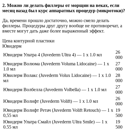
2. Можно ли делать филлеры от морщин на веках, если
месяц назад был курс аппаратных процедур (микротоки)?
Да, времени прошло достаточно, можно смело делать
филлеры. Процедуры друг другу вообще не противоречат, а
вместе могут дать даже более выраженный эффект.
Цена контурной пластики
Ювидерм
26
Ювидерм Ультра 4 (Juvederm Ultra 4) — 1 х 1.0 мл
000
Ювидерм Волюма (Juvederm Voluma Lidocaine) — 1 x
27
1.0 мл
000
Ювилерм Волакс (Juvederm Voluх Lidocaine) — 1 x 1.0
28
мл
000
27
Ювидерм Волбелла (Juvederm Volbella) — 1 x 1.0 мл
000
26
Ювидерм Волифт (Juvederm Volift) — 1 x 1.0 мл
000
Ювидерм Волифт Ретач (Juvederm Volift Retouch) — 1 x
19
0,55 мл
500
Ювидерм Ультра Смайл (Juvederm Ultra Smile) — 1 х
19
0.55 мл
500