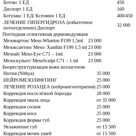
Ботокс 1 ЕД
450
Диспорт 1 ЕД
160
Ботулакс 1 ЕД/ Ксеомин 1 ЕД
400/450
ЛЕЧЕНИЕ ГИПЕРГИДРОЗА (избыточное
32 000
потоотделение) Диспорт
Пептидная селективная дермомодуляция
Мезовартон/ Meso-Wharton P199 1,5ml
23 000
Мезоксантин/ Meso- Xanthin F199 1,5 ml
23 000
Мезоай/ Meso-Eye C71 – 1ml
23 000
Мезоскульпт/ MesoSculpt C71 – 1 ml
23 000
Биореструктуризация кожи коллагеном
Нития (Nithya)
35 000
НЕЙРОМЕЗОЛИФТИНГ
25 000
ЛЕЧЕНИЕ РОЗАЦЕА (нейроангиотерапия)
25 000
Коррекция носослёзной борозды
28 000
Коррекция овала лица
от 35 000
Коррекция сосков
25 000
Коррекция носа
25 000
Коррекция формы губ
25 000
Увлажнение губ
от 15 500
Коррекция мочек ушей
от 15 500