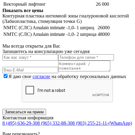
Векторный лифтинг
26 000
Показать все цены
Контурная пластика интимной зоны гиалуроновой кислотой
(Лабиопластика, стимуляция точки G)
NMTC (CЛC) Amalain intimate -1,0- 1 шприц
26000
NMTC (CЛC) Amalain intimate -1,0- 2 шприца
48000
Мы всегда открыты для Вас
Запишитесь на консультацию уже сегодня
Я даю свое
согласие
на обработку персональных данных
Записаться на прием
Контактная информация
8 (495)
636-29-30
8 (965)
332-88-30
8 (903)
255-21-11-(WhatsApp)
Вам перезвонить?