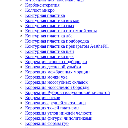
Карбокситерапия
Коллост микро
Контурная пластика
Контурная пластика висков
Контурная пластика глаз
Контурная пластика интимной зоны
Контурная пластика лба
Контурная пластика подбородка
Контурная пластика препаратом AestheFill
Контурная пластика шеи
Контурная пластика щек
Коррекция второго подбородка
Коррекция десневой улыбки
Коррекция межбровных морщин
Коррекция мочки уха
Коррекция носогубных складок
Коррекция носослезной борозды
Коррекция Рубцов гиалуроновой кислотой
Коррекция сосков
Коррекция средней трети лица
Коррекция тяжей платизмы
Коррекция углов нижней челюсти
Коррекция фигуры липолитиками
Коррекция формы губ