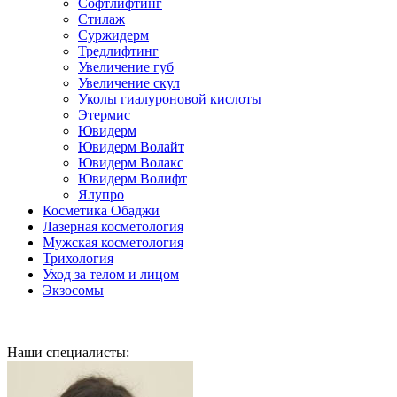
Софтлифтинг
Стилаж
Суржидерм
Тредлифтинг
Увеличение губ
Увеличение скул
Уколы гиалуроновой кислоты
Этермис
Ювидерм
Ювидерм Волайт
Ювидерм Волакс
Ювидерм Волифт
Ялупро
Косметика Обаджи
Лазерная косметология
Мужская косметология
Трихология
Уход за телом и лицом
Экзосомы
Наши специалисты: