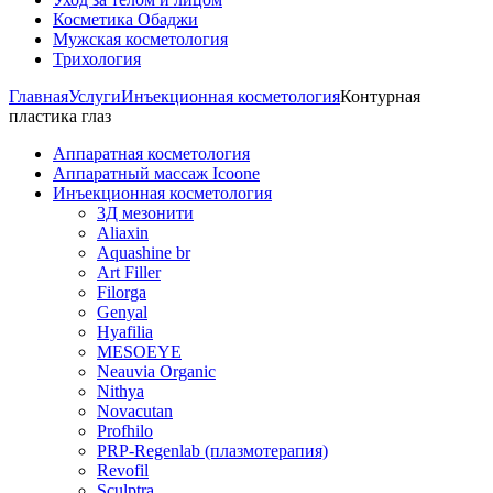
Косметика Обаджи
Мужская косметология
Трихология
Главная
Услуги
Инъекционная косметология
Контурная
пластика глаз
Аппаратная косметология
Аппаратный массаж Icoone
Инъекционная косметология
3Д мезонити
Aliaxin
Aquashine br
Art Filler
Filorga
Genyal
Hyafilia
MESOEYE
Neauvia Organic
Nithya
Novacutan
Profhilo
PRP-Regenlab (плазмотерапия)
Revofil
Sculptra