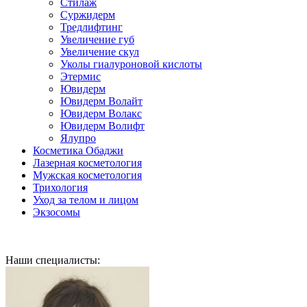
Стилаж
Суржидерм
Тредлифтинг
Увеличение губ
Увеличение скул
Уколы гиалуроновой кислоты
Этермис
Ювидерм
Ювидерм Волайт
Ювидерм Волакс
Ювидерм Волифт
Ялупро
Косметика Обаджи
Лазерная косметология
Мужская косметология
Трихология
Уход за телом и лицом
Экзосомы
Наши специалисты: