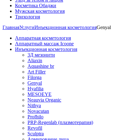
Косметика Обаджи
Мужская косметология
Трихология
Главная
Услуги
Инъекционная косметология
Genyal
Аппаратная косметология
Аппаратный массаж Icoone
Инъекционная косметология
3Д мезонити
Aliaxin
Aquashine br
Art Filler
Filorga
Genyal
Hyafilia
MESOEYE
Neauvia Organic
Nithya
Novacutan
Profhilo
PRP-Regenlab (плазмотерапия)
Revofil
Sculptra
Армирование лица