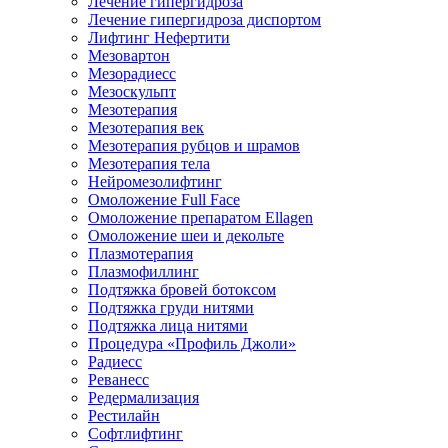
Лечение гипергидроза
Лечение гипергидроза диспортом
Лифтинг Нефертити
Мезовартон
Мезорадиесс
Мезоскульпт
Мезотерапия
Мезотерапия век
Мезотерапия рубцов и шрамов
Мезотерапия тела
Нейромезолифтинг
Омоложение Full Face
Омоложение препаратом Ellagen
Омоложение шеи и декольте
Плазмотерапия
Плазмофиллинг
Подтяжка бровей ботоксом
Подтяжка груди нитями
Подтяжка лица нитями
Процедура «Профиль Джоли»
Радиесс
Реванесс
Редермализация
Рестилайн
Софтлифтинг