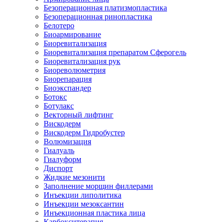
Безоперационная платизмопластика
Безоперационная ринопластика
Белотеро
Биоармирование
Биоревитализация
Биоревитализация препаратом Сферогель
Биоревитализация рук
Биореволюметрия
Биорепарация
Биоэкспандер
Ботокс
Ботулакс
Векторный лифтинг
Вискодерм
Вискодерм Гидробустер
Волюмизация
Гиалуаль
Гиалуформ
Диспорт
Жидкие мезонити
Заполнение морщин филлерами
Инъекции липолитика
Инъекции мезоксантин
Инъекционная пластика лица
Карбокситерапия