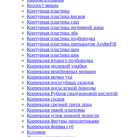
Коллост микро
Контурная пластика
Контурная пластика висков
Контурная пластика глаз
Контурная пластика интимной зоны
Контурная пластика лба
Контурная пластика подбородка
Контурная пластика препаратом AestheFill
Контурная пластика шеи
Контурная пластика щек
Коррекция второго подбородка
Коррекция десневой улыбки
Коррекция межбровных морщин
Коррекция мочки уха
Коррекция носогубных складок
Коррекция носослезной борозды
Коррекция Рубцов гиалуроновой кислотой
Коррекция сосков
Коррекция средней трети лица
Коррекция тяжей платизмы
Коррекция углов нижней челюсти
Коррекция фигуры липолитиками
Коррекция формы губ
Ксеомин