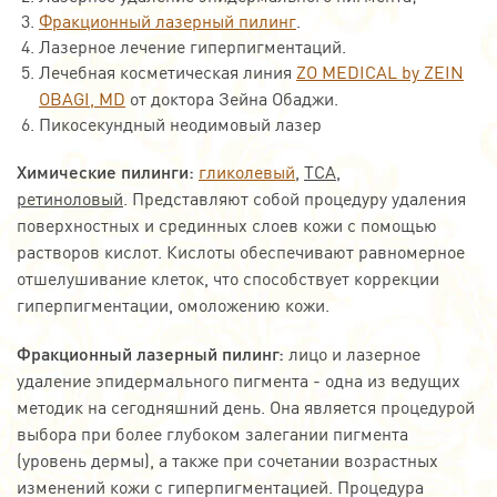
Фракционный лазерный пилинг
.
Лазерное лечение гиперпигментаций.
Лечебная косметическая линия
ZO MEDICAL by ZEIN
OBAGI, MD
от доктора Зейна Обаджи.
Пикосекундный неодимовый лазер
Химические пилинги:
гликолевый
,
ТСА,
ретиноловый
. Представляют собой процедуру удаления
поверхностных и срединных слоев кожи с помощью
растворов кислот. Кислоты обеспечивают равномерное
отшелушивание клеток, что способствует коррекции
гиперпигментации, омоложению кожи.
Фракционный лазерный пилинг:
лицо и лазерное
удаление эпидермального пигмента - одна из ведущих
методик на сегодняшний день. Она является процедурой
выбора при более глубоком залегании пигмента
(уровень дермы), а также при сочетании возрастных
изменений кожи с гиперпигментацией. Процедура