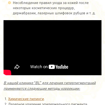
Несоблюдение правил ухода за кожей после
некоторых косметических процедур,
дермабразии, лазерных шлифовок рубцов и т. д.
В нашей клинике “BL” для лечения гиперпигментаций
применяются следующие методы коррекции:
Химические пилинги
.
Лазерное удаление эпидермального пигмента;